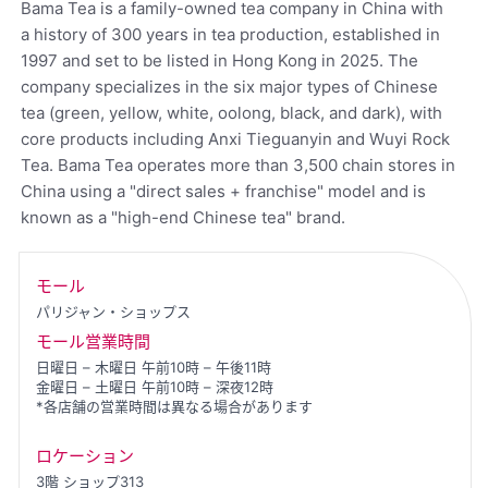
Bama Tea is a family-owned tea company in China with
a history of 300 years in tea production, established in
1997 and set to be listed in Hong Kong in 2025. The
company specializes in the six major types of Chinese
tea (green, yellow, white, oolong, black, and dark), with
core products including Anxi Tieguanyin and Wuyi Rock
Tea. Bama Tea operates more than 3,500 chain stores in
China using a "direct sales + franchise" model and is
known as a "high-end Chinese tea" brand.
モール
パリジャン・ショップス
モール営業時間
日曜日 – 木曜日 午前10時 – 午後11時
金曜日 – 土曜日 午前10時 – 深夜12時
*各店舗の営業時間は異なる場合があります
ロケーション
3階
ショップ313