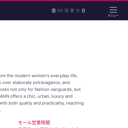
EN
简
繁
한
日
メニュー
rom the modern women's everyday life,
ns over elaborate extravagance, and
looks not only for fashion vanguards, but
IN offers a chic, urban, luxury and
ith both quality and practicality, reaching
.
モール営業時間