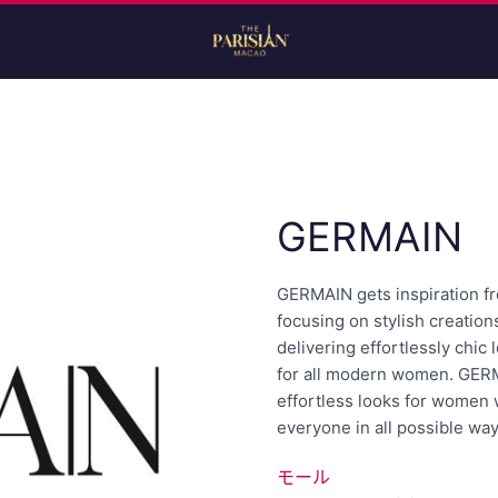
GERMAIN
GERMAIN gets inspiration f
focusing on stylish creatio
delivering effortlessly chic 
for all modern women. GERMA
effortless looks for women w
everyone in all possible way
モール